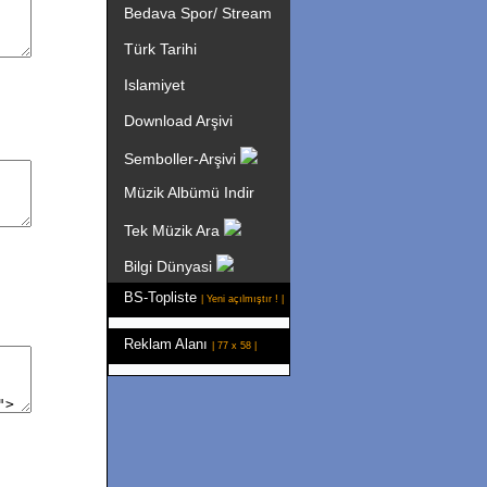
Bedava Spor/ Stream
Türk Tarihi
Islamiyet
Download Arşivi
Semboller-Arşivi
Müzik Albümü Indir
Tek Müzik Ara
Bilgi Dünyasi
BS-Topliste
| Yeni açılmıştır ! |
Reklam Alanı
| 77 x 58 |