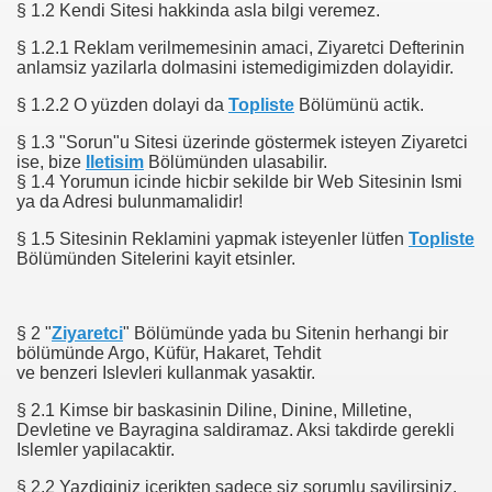
§ 1.2 Kendi Sitesi hakkinda asla bilgi veremez.
§ 1.2.1 Reklam verilmemesinin amaci, Ziyaretci Defterinin
anlamsiz yazilarla dolmasini istemedigimizden dolayidir.
§ 1.2.2 O yüzden dolayi da
Topliste
Bölümünü actik.
§ 1.3 "Sorun"u Sitesi üzerinde göstermek isteyen Ziyaretci
ise, bize
Iletisim
Bölümünden ulasabilir.
§ 1.4 Yorumun icinde hicbir sekilde bir Web Sitesinin Ismi
ya da Adresi bulunmamalidir!
§ 1.5 Sitesinin Reklamini yapmak isteyenler lütfen
Topliste
Bölümünden Sitelerini kayit etsinler.
§ 2 "
Ziyaretci
" Bölümünde yada bu Sitenin herhangi bir
bölümünde Argo, Küfür, Hakaret, Tehdit
ve benzeri Islevleri kullanmak yasaktir.
§ 2.1 Kimse bir baskasinin Diline, Dinine, Milletine,
Devletine ve Bayragina saldiramaz. Aksi takdirde gerekli
Islemler yapilacaktir.
§ 2.2 Yazdiginiz icerikten sadece siz sorumlu sayilirsiniz.