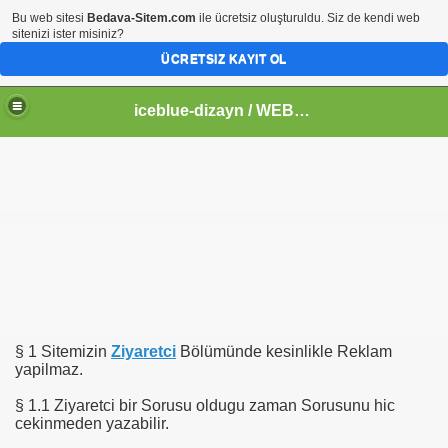
Bu web sitesi
Bedava-Sitem.com
ile ücretsiz oluşturuldu. Siz de kendi web
sitenizi ister misiniz?
ÜCRETSIZ KAYIT OL
iceblue-dizayn / WEB TASARIM
§ 1 Sitemizin
Ziyaretci
Bölümünde kesinlikle Reklam
yapilmaz.
§ 1.1 Ziyaretci bir Sorusu oldugu zaman Sorusunu hic
cekinmeden yazabilir.