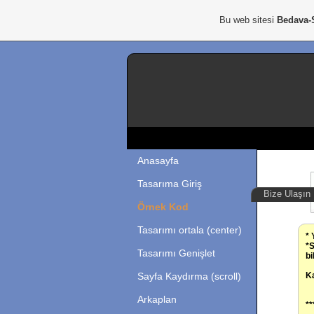
Bu web sitesi
Bedava-
Anasayfa
Tasarıma Giriş
Bize Ulaşın
Örnek Kod
Tasarımı ortala (center)
* 
*S
Tasarımı Genişlet
bi
Sayfa Kaydırma (scroll)
Ka
Arkaplan
**