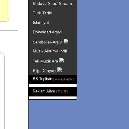
Bedava Spor/ Stream
Türk Tarihi
Islamiyet
Download Arşivi
Semboller-Arşivi
Müzik Albümü Indir
Tek Müzik Ara
Bilgi Dünyasi
BS-Topliste
| Yeni açılmıştır ! |
Reklam Alanı
| 77 x 58 |