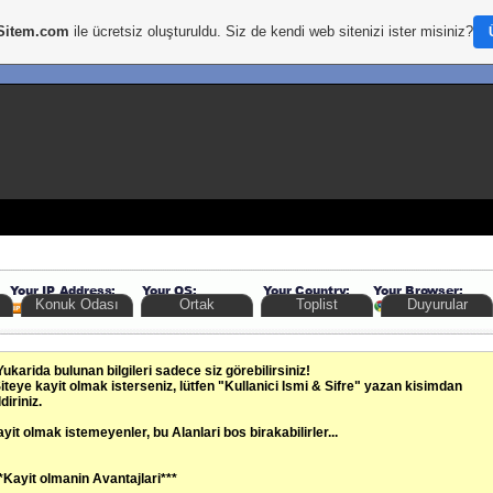
Sitem.com
ile ücretsiz oluşturuldu. Siz de kendi web sitenizi ister misiniz?
Konuk Odası
Ortak
Toplist
Duyurular
Yukarida bulunan bilgileri sadece siz görebilirsiniz!
iteye kayit olmak isterseniz, lütfen "Kullanici Ismi & Sifre" yazan kisimdan
ldiriniz.
yit olmak istemeyenler, bu Alanlari bos birakabilirler...
*Kayit olmanin Avantajlari***