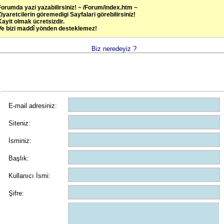
Forumda yazi yazabilirsiniz! ~ /Forum/index.htm ~
Ziyaretcilerin göremedigi Sayfalari görebilirsiniz!
Kayit olmak ücretsizdir.
Ve bizi maddî yönden desteklemez!
Biz neredeyiz ?
E-mail adresiniz:
Siteniz:
İsminiz:
Başlık:
Kullanıcı İsmi:
Şifre: